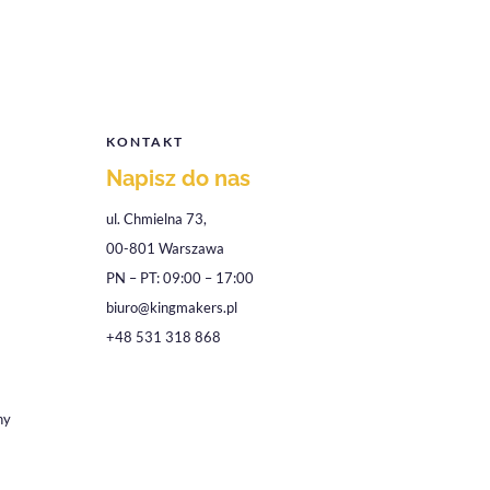
KONTAKT
Napisz do nas
ul. Chmielna 73,
00-801 Warszawa
PN – PT: 09:00 – 17:00
biuro@kingmakers.pl
+48 531 318 868
ny