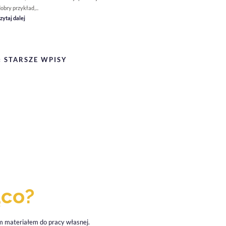
obry przykład,...
zytaj dalej
« STARSZE WPISY
ąco?
wym materiałem do pracy własnej.