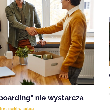
u
K
oarding” nie wystarcza
l
n
icles
,
coaching
,
edukacja
d