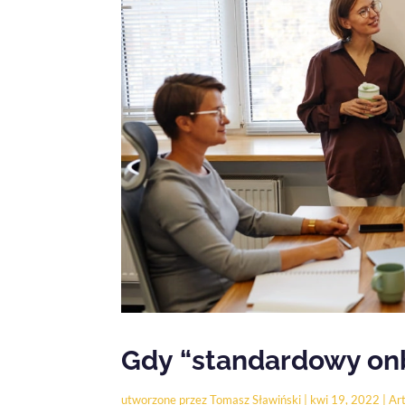
Gdy “standardowy onb
utworzone przez
Tomasz Sławiński
|
kwi 19, 2022
|
Art