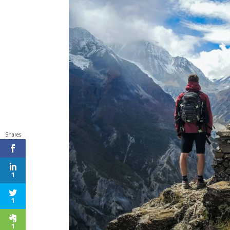
Shares
1
1
1