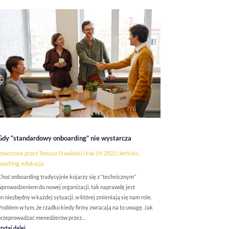
Gdy “standardowy onboarding” nie wystarcza
tworzone przez
Tomasz Sławiński
|
kwi 19, 2022
|
Articles
,
oaching
,
edukacja
hoć onboarding tradycyjnie kojarzy się z “technicznym”
prowadzeniem do nowej organizacji, tak naprawdę jest
n niezbędny w każdej sytuacji, w której zmieniają się nam role.
roblem w tym, że rzadko kiedy firmy zwracają na to uwagę. Jak
rzeprowadzać menedżerów przez...
zytaj dalej