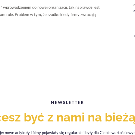
d
ym” wprowadzeniem do nowej organizacji, tak naprawdę jest
c
 nam role. Problem w tym, że rzadko kiedy firmy zwracają
NEWSLETTER
esz być z nami na bież
je: nowe artykuły i filmy pojawiały się regularnie i były dla Ciebie wartościo