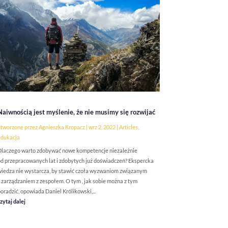
Naiwnością jest myślenie, że nie musimy się rozwijać
tworzone przez
Agnieszka Kropacz
|
wrz 2, 2022
|
Articles
,
edukacja
laczego warto zdobywać nowe kompetencje niezależnie
d przepracowanych lat i zdobytych już doświadczeń? Ekspercka
iedza nie wystarcza, by stawić czoła wyzwaniom związanym
 zarządzaniem z zespołem. O tym , jak sobie można z tym
oradzić, opowiada Daniel Królikowski,...
zytaj dalej