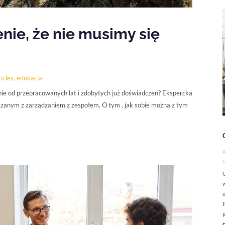
nie, że nie musimy się
icles
,
edukacja
e od przepracowanych lat i zdobytych już doświadczeń? Ekspercka
ązanym z zarządzaniem z zespołem. O tym , jak sobie można z tym
u
c
C
w
o
P
p
c