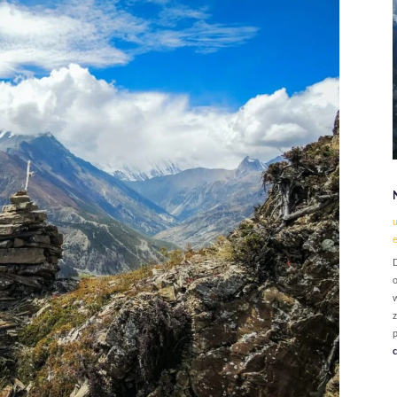
u
D
o
w
z
p
c