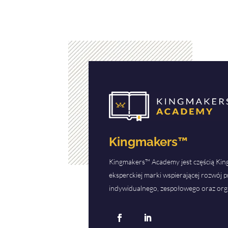
Kingmakers™
Kingmakers™ Academy jest częścią Ki
eksperckiej marki wspierającej rozwój
indywidualnego, zespołowego oraz org