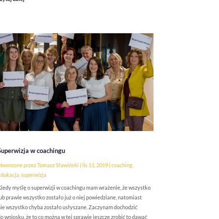
Superwizja w coachingu
tworzone przez
Tomasz Sławiński
|
lis 11, 2019
|
coaching
,
edukacja
,
superwizja
iedy myślę o superwizji w coachingu mam wrażenie, że wszystko
ub prawie wszystko zostało już o niej powiedziane, natomiast
ie wszystko chyba zostało usłyszane. Zaczynam dochodzić
o wniosku, że to co można w tej sprawie jeszcze zrobić to dawać