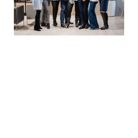
WYSZKOLONYCH OSÓB
Nasi trenerzy i coachowie przez lata pracy
wsparli wiele karier i wychowali wielu
Królowych i Królów. Pomogli prawdziwym
przywódcom, w prawdziwych czasach
i w prawdziwym życiu.