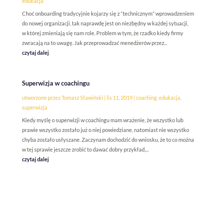
edukacja
Choć onboarding tradycyjnie kojarzy się z “technicznym” wprowadzeniem
do nowej organizacji, tak naprawdę jest on niezbędny w każdej sytuacji,
w której zmieniają się nam role. Problem w tym, że rzadko kiedy firmy
zwracają na to uwagę. Jak przeprowadzać menedżerów przez...
czytaj dalej
Superwizja w coachingu
utworzone przez
Tomasz Sławiński
|
lis 11, 2019
|
coaching
,
edukacja
,
superwizja
Kiedy myślę o superwizji w coachingu mam wrażenie, że wszystko lub
prawie wszystko zostało już o niej powiedziane, natomiast nie wszystko
chyba zostało usłyszane. Zaczynam dochodzić do wniosku, że to co można
w tej sprawie jeszcze zrobić to dawać dobry przykład,...
czytaj dalej