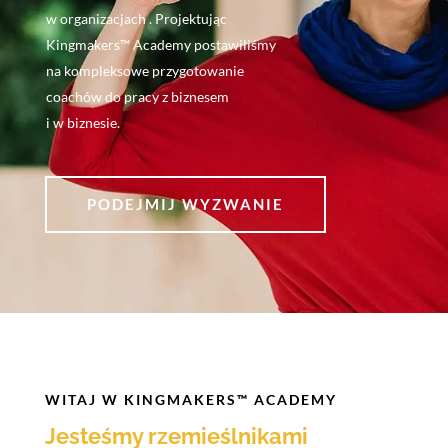
w organizacjach . Projektując
Kingmakers™ Academy postawiliśmy
na kompleksowe przygotowanie
coachów do pracy z biznesem
i w biznesie.
PODEJMIJ WYZWANIE
WITAJ W KINGMAKERS™ ACADEMY
Jesteśmy rzemieślnikami