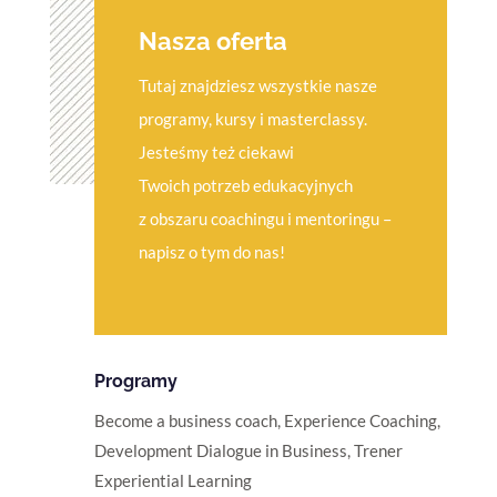
Nasza oferta
Tutaj znajdziesz wszystkie nasze
programy, kursy i masterclassy.
Jesteśmy też ciekawi
Twoich potrzeb edukacyjnych
z obszaru coachingu i mentoringu –
napisz o tym do nas!
Programy
Become a business coach
,
Experience Coaching
,
Development Dialogue in Business
,
Trener
Experiential Learning