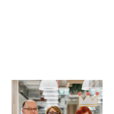
spotkać osobiście w Kingmakers™ Academy.
%
ZADOWOLONYCH KLIENTÓW
Dokładnie 97,8%. 🙂 J
akość tego co robimy
przekłada się na Twoje doświadczenia.
A
Twoja informacja zwrotna jest paliwem
do naszego rozwoju.