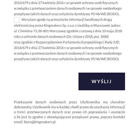
2016/679 z dnia 27 kwietnia 2016 r. w sprawie ochrony osób fizycznych
w związku z przetwarzaniem danych osobowych i w sprawie swobodnego
przepływu takich danych oraz uchylenia dyrektywy 95/46/WE (RODO).
Wyrażam zgodę na przesyłanie informacji handlowych drogą
elektroniczną przez Kingmakers Sp. z o.o. z siedzibą w Warszawie (adres:
ul. Chmielna 73, 00-801 Warszawa) zgodnie z ustawą z dnia 10 maja 2018
roku o ochronie danych osobowych (Dz. Ustaw z 2018, poz. 1000)
oraz zgodnie z Rozporządzeniem Parlamentu Europejskiego i Rady (UE)
2016/679 z dnia 27 kwietnia 2016 r. w sprawie ochrony osób fizycznych
w związku z przetwarzaniem danych osobowych i w sprawie swobodnego
przepływu takich danych oraz uchylenia dyrektywy 95/46/WE (RODO).
WYŚLIJ
Przekazanie danych osobowych przez Użytkownika ma charakter
dobrowolny. Użytkownik ma w każdej chwili prawo do uzyskania informacji
o treści przetwarzanych danych oraz prawo ich poprawiania i usunięcie
o ile jest to zgodne z obowiązującymi przepisami prawa, poprzez kontakt
email:
biuro@kingmakers.pl
.