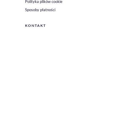
Polityka plików cookie
Sposoby płatności
KONTAKT
Napisz do nas
ul. Chmielna 73,
00-801 Warszawa
PN – PT: 09:00 – 17:00
biuro@kingmakers.pl
+48 531 318 868