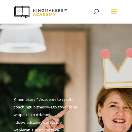
Kingmakers™ Academy to szkoła
coachingu biznesowego stworzona
w oparciu o działania
i doświadczenie dotyczące
wspierania przywództwa