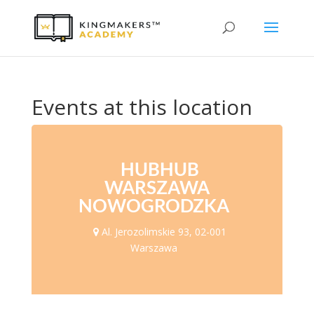
Events at this location
HUBHUB
WARSZAWA
NOWOGRODZKA
Al. Jerozolimskie 93, 02-001
Warszawa