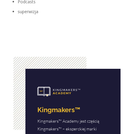
Podcasts
superwizja
Kingmakers™
Kingmakers™ Academy jest częścią
Kingmakers™ – eksperckiej marki