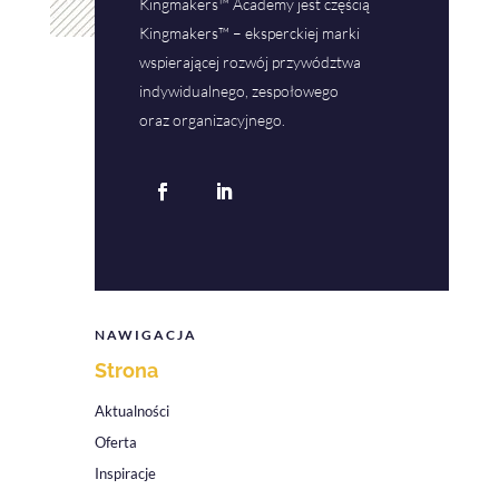
Kingmakers™ Academy jest częścią
Kingmakers™ – eksperckiej marki
wspierającej rozwój przywództwa
indywidualnego, zespołowego
oraz organizacyjnego.
NAWIGACJA
Strona
Aktualności
Oferta
Inspiracje