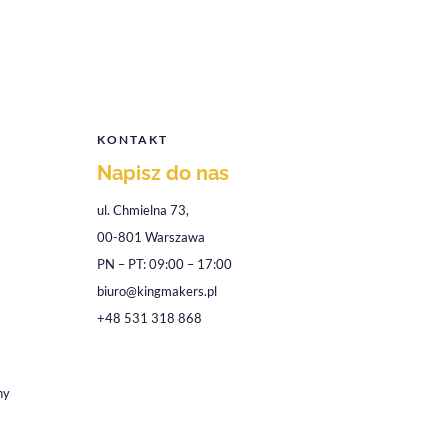
KONTAKT
Napisz do nas
ul. Chmielna 73,
00-801 Warszawa
PN – PT: 09:00 – 17:00
biuro@kingmakers.pl
+48 531 318 868
ny