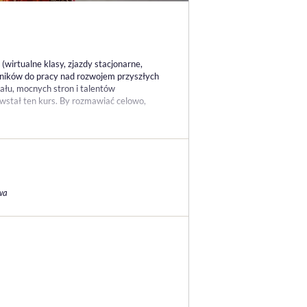
wirtualne klasy, zjazdy stacjonarne,
tników do pracy nad rozwojem przyszłych
ału, mocnych stron i talentów
owstał ten kurs. By rozmawiać celowo,
wa