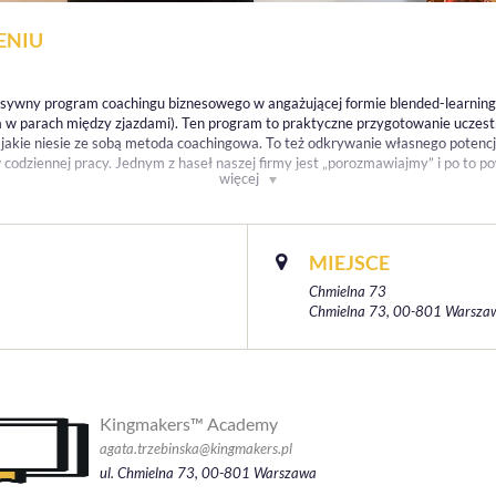
ENIU
nsywny program coachingu biznesowego w angażującej formie blended-learning (
ia w parach między zjazdami). Ten program to praktyczne przygotowanie uczes
, jakie niesie ze sobą metoda coachingowa. To też odkrywanie własnego potencj
codziennej pracy. Jednym z haseł naszej firmy jest „porozmawiajmy” i po to p
więcej
MIEJSCE
Chmielna 73
Chmielna 73, 00-801 Warsza
Kingmakers™ Academy
agata.trzebinska@kingmakers.pl
ul. Chmielna 73, 00-801 Warszawa