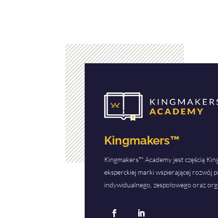
Kingmakers™
Kingmakers™ Academy jest częścią Ki
eksperckiej marki wspierającej rozwój
indywidualnego, zespołowego oraz org