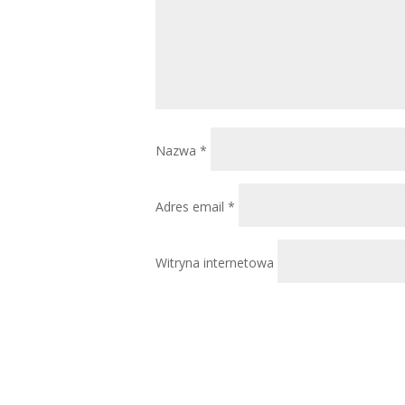
Nazwa
*
Adres email
*
Witryna internetowa