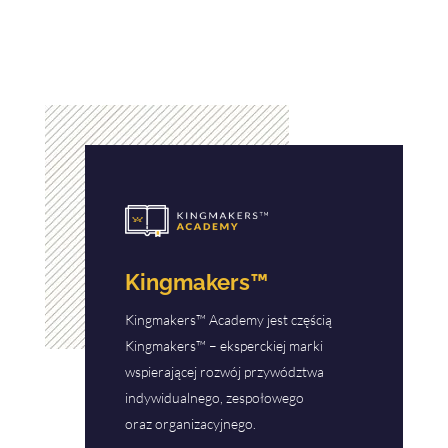
Kingmakers™
Kingmakers™ Academy jest częścią
Kingmakers™ – eksperckiej marki
wspierającej rozwój przywództwa
indywidualnego, zespołowego
oraz organizacyjnego.