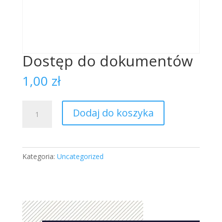
Dostęp do dokumentów
1,00
zł
ilość
Dodaj do koszyka
Dostęp
do
dokumentów
Kategoria:
Uncategorized