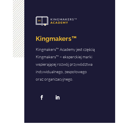
Kingmakers™
Kingmakers™ Academy jest częścią
Kingmakers™ – eksperckiej marki
wspierającej rozwój przywództwa
indywidualnego, zespołowego
oraz organizacyjnego.