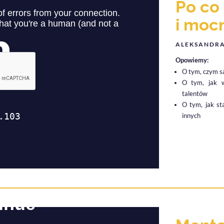
Po co
i moc
ALEKSANDRA
Opowiemy:
O tym, czym są
O tym, jak 
talentów
O tym, jak st
innych