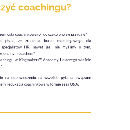
czyć coachingu?
rzemiosła coachingowego i do czego ono się przydaje?
ci płyną ze zrobienia kursu coachingowego dla
specjalistów HR, nawet jeśli nie myślimy o tym,
fesjonalnym coachem?
oachingu w Kingmakers™ Academy i dlaczego właśnie
e?
ię na odpowiedzeniu na wszelkie pytania związane
em i edukacją coachingową w formie sesji Q&A.