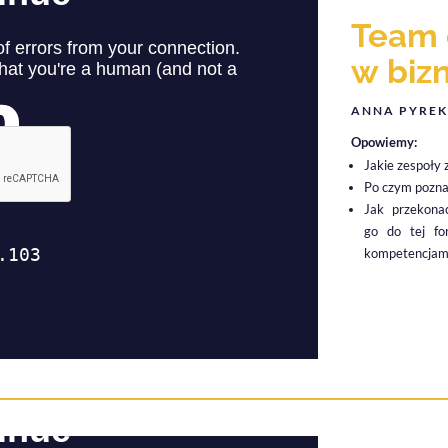
Team 
w biz
ANNA PYREK
Opowiemy:
Jakie zespoły 
Po czym poznać
Jak przekona
go do tej fo
kompetencjam