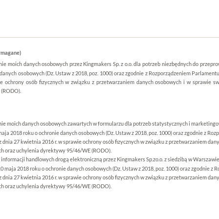
ymagane)
e moich danych osobowych przez Kingmakers Sp. z o.o. dla potrzeb niezbędnych do przepr
e danych osobowych (Dz. Ustaw z 2018, poz. 1000) oraz zgodnie z Rozporządzeniem Parlament
wie ochrony osób fizycznych w związku z przetwarzaniem danych osobowych i w sprawie 
E (RODO).
e moich danych osobowych zawartych w formularzu dla potrzeb statystycznych i marketing
10 maja 2018 roku o ochronie danych osobowych (Dz. Ustaw z 2018, poz. 1000) oraz zgodnie z R
z dnia 27 kwietnia 2016 r. w sprawie ochrony osób fizycznych w związku z przetwarzaniem dan
h oraz uchylenia dyrektywy 95/46/WE (RODO).
nformacji handlowych drogą elektroniczną przez Kingmakers Sp.zo.o. z siedzibą w Warszawie (
10 maja 2018 roku o ochronie danych osobowych (Dz. Ustaw z 2018, poz. 1000) oraz zgodnie z
z dnia 27 kwietnia 2016 r. w sprawie ochrony osób fizycznych w związku z przetwarzaniem dan
h oraz uchylenia dyrektywy 95/46/WE (RODO).