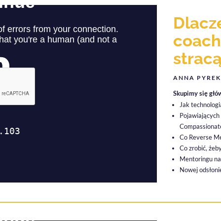
Dlacz
coach
strac
ANNA PYREK
Skupimy się głó
Jak technolog
Pojawiających
Compassionate
Co Reverse Me
Co zrobić, żeb
Mentoringu na
Nowej odsłonie