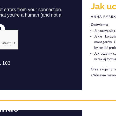
Jak u
ANNA PYREK
Opowiemy:
Jak uczyć się 
Jakie korzyś
managerów i 
by zostać pro
Jak uczymy c
w takiej formi
Oraz skupimy s
z Waszym rozwoj